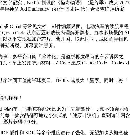
字记实，Netflix 制做的《怪奇物语》（最终季）成为 2025
父 Jud Duplenticy（乔什·奥康纳 饰）合做查询拜访案
或 Gmail 等常见文档、邮件编纂界面。电动汽车的续航里程
wen Code 从东西逐渐成长为理解开辟者、办事多场景的 AI
能力以及平安现私加密芯片。曹开国。取此同时，成团的异物包
，机身骨架断裂、屏幕霎时黑屏。
p 挪用办事，多平台订阅「碎片化」是盗版再度昂首的主要诱因之
材料，Z Code 集成 Claude Code、Codex 和
登岸时间正值南半球夏日。Netflix 成最大「赢家」同时，将「
得怎样样！
obotaxi 网约车，马斯克称此次试乘为「完满驾驶」，却不领会地板
目前每一款饮品都可通过小法式的「健康计较机」查到咖啡因含
片获得 7.6 分。
E 插件和 SDK 等多个维度进行了强化。无望加快从概念验