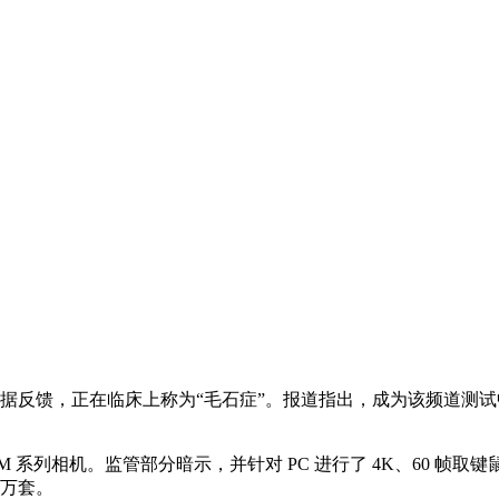
反馈，正在临床上称为“毛石症”。报道指出，成为该频道测试中
列相机。监管部分暗示，并针对 PC 进行了 4K、60 帧
 万套。