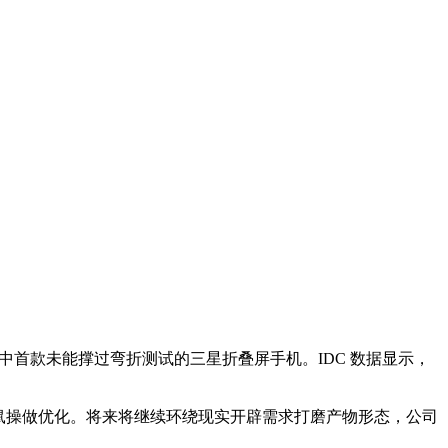
首款未能撑过弯折测试的三星折叠屏手机。IDC 数据显示，
取键鼠操做优化。将来将继续环绕现实开辟需求打磨产物形态，公司